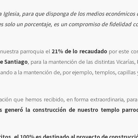
a Iglesia, para que disponga de los medios económicos q
 solo un porcentaje, es un compromiso de fidelidad con
.
 nuestra parroquia el
21% de lo recaudado
por este con
de Santiago
, para la mantención de las distintas Vicarías,
ando a la mantención de, por ejemplo, templos, capillas y
zación que hemos recibido, en forma extraordinaria, par
 generó la construcción de nuestro templo parroq
itos, el 100% es destinado al proyecto de construcci