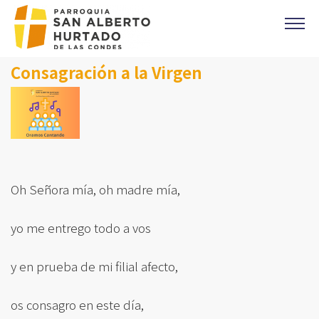
Click acá para ir directamente al contenido
Consagración a la Virgen
CONTACTO
MISAS
OFICINA PARROQUIAL
EVANGELIO DEL DIA
PREVENCIÓN DE ABUSOS
Oh Señora mía, oh madre mía,
Parroquia Padre Alberto Hurtado
CAMPAÑA 1%
yo me entrego todo a vos
DONACIONES
y en prueba de mi filial afecto,
CORONAS DE CARIDAD
os consagro en este día,