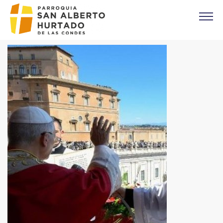
Click acá para ir directamente al contenido
CONTACTO
MISAS
OFICINA PARROQUIAL
EVANGELIO DEL DIA
PREVENCIÓN DE ABUSOS
Parroquia Padre Alberto Hurtado
CAMPAÑA 1%
DONACIONES
CORONAS DE CARIDAD