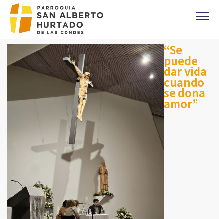
Click acá para ir directamente al contenido
“Se
CONTACTO
puede
MISAS
dar vida
OFICINA PARROQUIAL
cuando
se dona
EVANGELIO DEL DIA
amor”
PREVENCIÓN DE ABUSOS
Parroquia Padre Alberto Hurtado
CAMPAÑA 1%
DONACIONES
CORONAS DE CARIDAD