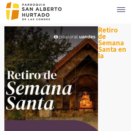
Click acá para ir directamente al contenido
Retiro
CONTACTO
de
MISAS
Semana
OFICINA PARROQUIAL
Santa en
la
EVANGELIO DEL DIA
PREVENCIÓN DE ABUSOS
Parroquia Padre Alberto Hurtado
CAMPAÑA 1%
DONACIONES
CORONAS DE CARIDAD