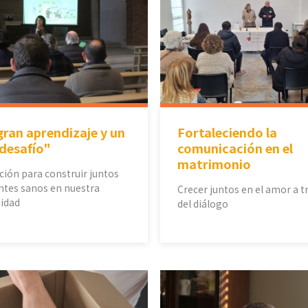
ran aprendizaje y un
Fortaleciendo la
desafío"
comunicación en el
matrimonio
ión para construir juntos
tes sanos en nuestra
Crecer juntos en el amor a t
idad
del diálogo