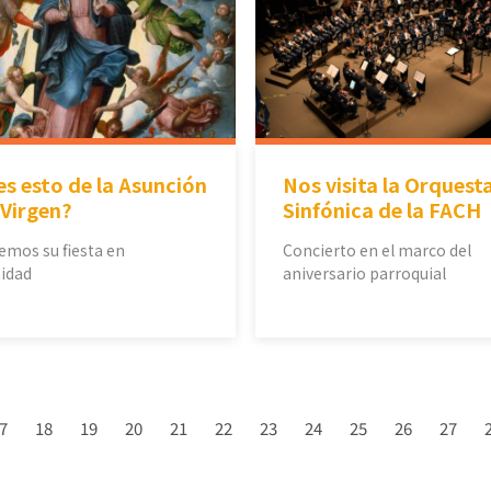
s esto de la Asunción
Nos visita la Orquest
 Virgen?
Sinfónica de la FACH
emos su fiesta en
Concierto en el marco del
idad
aniversario parroquial
7
18
19
20
21
22
23
24
25
26
27