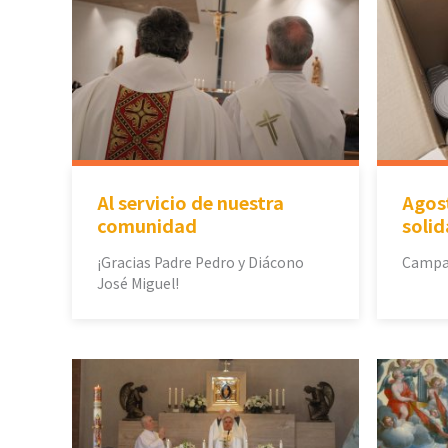
Al servicio de nuestra
Agos
comunidad
solid
¡Gracias Padre Pedro y Diácono
Campañ
José Miguel!