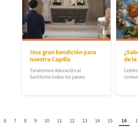
Una gran bendición para
¿Sabe
nuestra Capilla
de la
Tendremos Adoración al
Celebr
Santísimo todos los jueves
comun
6
7
8
9
10
11
12
13
14
15
16
1