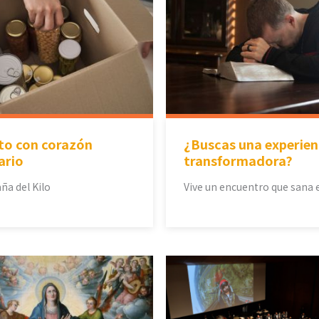
to con corazón
¿Buscas una experien
ario
transformadora?
a del Kilo
Vive un encuentro que sana 