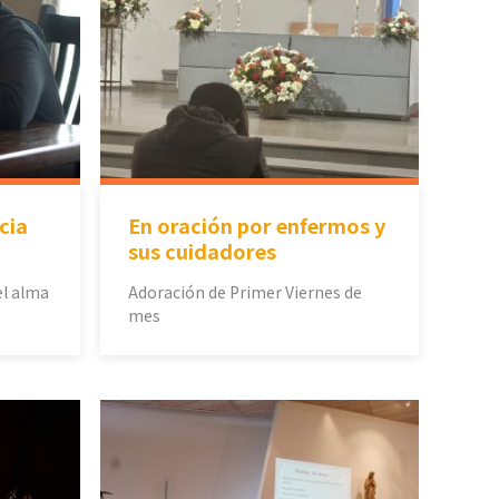
cia
En oración por enfermos y
sus cuidadores
el alma
Adoración de Primer Viernes de
mes