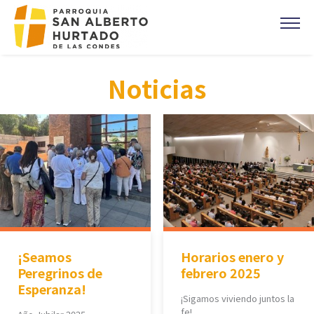
Click acá para ir directamente al contenido
CONTACTO
Noticias
MISAS
OFICINA PARROQUIAL
EVANGELIO DEL DIA
PREVENCIÓN DE ABUSOS
Parroquia Padre Alberto Hurtado
CAMPAÑA 1%
DONACIONES
¡Seamos
Horarios enero y
CORONAS DE CARIDAD
Peregrinos de
febrero 2025
Esperanza!
¡Sigamos viviendo juntos la
fe!