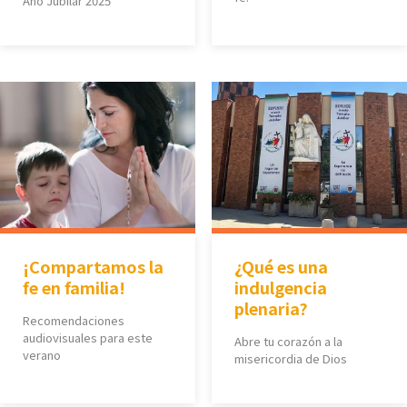
Año Jubilar 2025
¡Compartamos la
¿Qué es una
fe en familia!
indulgencia
plenaria?
Recomendaciones
audiovisuales para este
Abre tu corazón a la
verano
misericordia de Dios