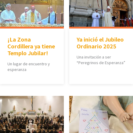
¡La Zona
Ya inició el Jubileo
Cordillera ya tiene
Ordinario 2025
Templo Jubilar!
Una invitación a ser
“Peregrinos de Esperanza”
Un lugar de encuentro y
esperanza