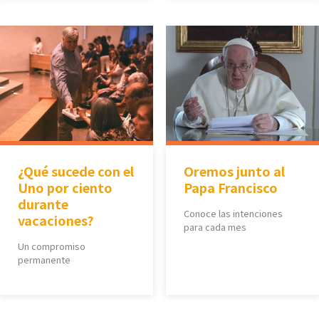
¿Qué sucede con el
Oremos junto al
Uno por ciento
Papa Francisco
durante
Conoce las intenciones
vacaciones?
para cada mes
Un compromiso
permanente