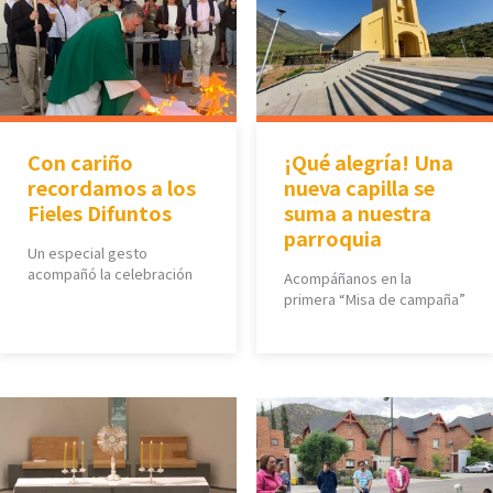
Con cariño
¡Qué alegría! Una
recordamos a los
nueva capilla se
Fieles Difuntos
suma a nuestra
parroquia
Un especial gesto
acompañó la celebración
Acompáñanos en la
primera “Misa de campaña”