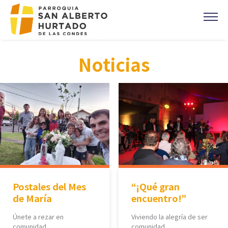
Click acá para ir directamente al contenido
CONTACTO
Noticias
MISAS
OFICINA PARROQUIAL
EVANGELIO DEL DIA
PREVENCIÓN DE ABUSOS
Parroquia Padre Alberto Hurtado
CAMPAÑA 1%
DONACIONES
Postales del Mes
“¡Qué gran
CORONAS DE CARIDAD
de María
encuentro!”
Únete a rezar en
Viviendo la alegría de ser
comunidad
comunidad